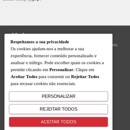
Vizela
Respeitamos a sua privacidade
Praça do Município Bloco 8, Loja 43, N.º 392, 4815-013 Vizela
Os cookies ajudam-nos a melhorar a sua
Valongo
experiência, fornecer conteúdo personalizado e
analisar o tráfego. Pode escolher quais os cookies a
R. da Ivanta, Nº 30, 4440-559 Valongo
permitir clicando em
Personalizar
. Clique em
Suporte Técnico
Aceitar Todos
para consentir ou
Rejeitar Todos
para recusar cookies não essenciais.
Disponível de Segunda a Sexta das 9h às 18h
+351 220 434 888
PERSONALIZAR
Chamada para a rede fixa nacional
REJEITAR TODOS
Acompanhe-nos nas redes sociais
ACEITAR TODOS