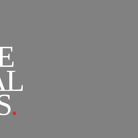
E
AL
S
.