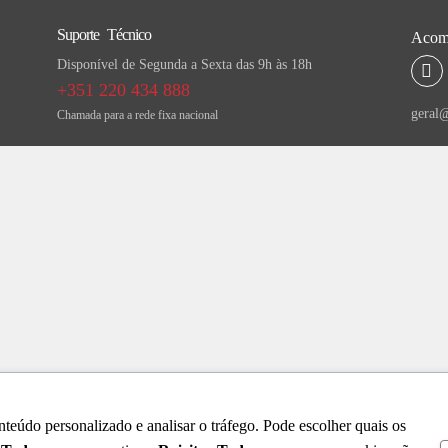
Suporte Técnico
Acomp
Disponível de Segunda a Sexta das 9h às 18h
+351 220 434 888
geral@
Chamada para a rede fixa nacional
teúdo personalizado e analisar o tráfego. Pode escolher quais os