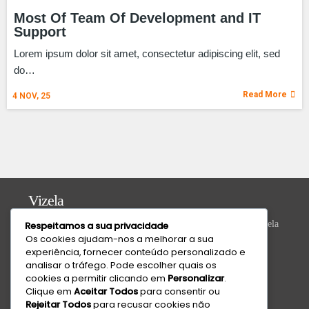
Most Of Team Of Development and IT
Support
Lorem ipsum dolor sit amet, consectetur adipiscing elit, sed
do…
Read More
4
NOV, 25
Vizela
Praça do Município Bloco 8, Loja 43, N.º 392, 4815-013 Vizela
Respeitamos a sua privacidade
Os cookies ajudam-nos a melhorar a sua
Valongo
experiência, fornecer conteúdo personalizado e
analisar o tráfego. Pode escolher quais os
R. da Ivanta, Nº 30, 4440-559 Valongo
cookies a permitir clicando em
Personalizar
.
Clique em
Aceitar Todos
para consentir ou
Suporte Técnico
Rejeitar Todos
para recusar cookies não