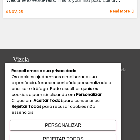
Welcome to WordPress. This is your first post. Edit or…
Read More
4
NOV, 25
Vizela
Praça do Município Bloco 8, Loja 43, N.º 392, 4815-013 Vizela
Respeitamos a sua privacidade
Os cookies ajudam-nos a melhorar a sua
Valongo
experiência, fornecer conteúdo personalizado e
analisar o tráfego. Pode escolher quais os
R. da Ivanta, Nº 30, 4440-559 Valongo
cookies a permitir clicando em
Personalizar
.
Clique em
Aceitar Todos
para consentir ou
Suporte Técnico
Rejeitar Todos
para recusar cookies não
essenciais.
Disponível de Segunda a Sexta das 9h às 18h
+351 220 434 888
PERSONALIZAR
Chamada para a rede fixa nacional
REJEITAR TODOS