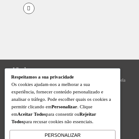
Vizela
Respeitamos a sua privacidade
Praça do Município Bloco 8, Loja 43, N.º 392, 4815-013 Vizela
Os cookies ajudam-nos a melhorar a sua
Valongo
experiência, fornecer conteúdo personalizado e
analisar o tráfego. Pode escolher quais os cookies a
R. da Ivanta, Nº 30, 4440-559 Valongo
permitir clicando em
Personalizar
. Clique
Technical Support
em
Aceitar Todos
para consentir ou
Rejeitar
Todos
para recusar cookies não essenciais.
Available from Monday to Friday since 9am to 6pm
+351 220 434 888
PERSONALIZAR