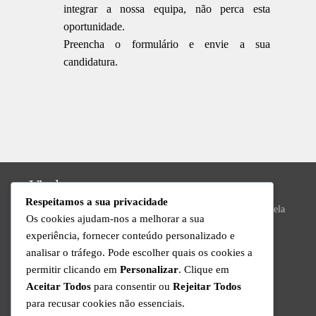
integrar a nossa equipa, não perca esta
oportunidade.
Preencha o formulário e envie a sua
candidatura.
Vizela
Respeitamos a sua privacidade
Praça do Município Bloco 8, Loja 43, N.º 392, 4815-013 Vizela
Os cookies ajudam-nos a melhorar a sua
Valongo
experiência, fornecer conteúdo personalizado e
analisar o tráfego. Pode escolher quais os cookies a
R. da Ivanta, Nº 30, 4440-559 Valongo
permitir clicando em
Personalizar
. Clique em
Suporte Técnico
Aceitar Todos
para consentir ou
Rejeitar Todos
para recusar cookies não essenciais.
Disponível de Segunda a Sexta das 9h às 18h