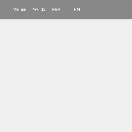
EN
We are
We do
Meet
PT