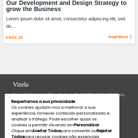
Our Development and Design Strategy to
grow the Business
Lorem ipsum dolor sit amet, consectetur adipiscing elit, sed
do…
Read More
4
NOV, 25
Vizela
Praça do Município Bloco 8, Loja 43, N.º 392, 4815-013 Vizela
Respeitamos a sua privacidade
Valongo
Os cookies ajudam-nos a melhorar a sua
experiência, fornecer conteúdo personalizado e
R. da Ivanta, Nº 30, 4440-559 Valongo
analisar o tráfego. Pode escolher quais os
cookies a permitir clicando em
Personalizar
.
Technical Support
Clique em
Aceitar Todos
para consentir ou
Rejeitar
Todos
para recusar cookies não essenciais.