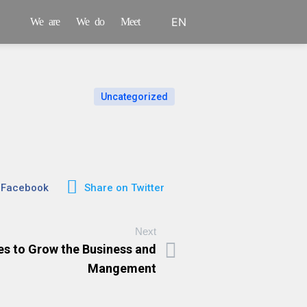
EN
We are
We do
Meet
PT
Uncategorized
 Facebook
Share on Twitter
Next
es to Grow the Business and
Mangement