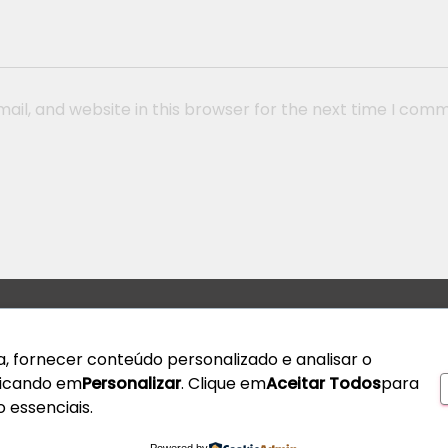
il, and website in this browser for the next time I com
, fornecer conteúdo personalizado e analisar o
clicando em
Personalizar
. Clique em
Aceitar Todos
para
Technical Support
Follo
 essenciais.
Available from Monday to Friday since 9am to 6pm