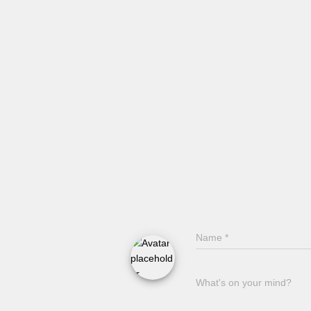
Name
*
What's on your mind?