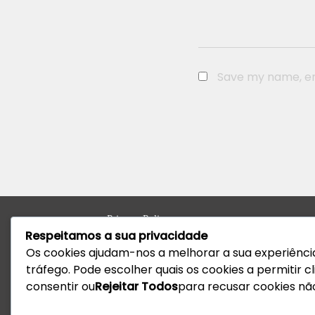
Save my name, ema
Privacy Policy
Respeitamos a sua privacidade
Work with us
Os cookies ajudam-nos a melhorar a sua experiência
tráfego. Pode escolher quais os cookies a permitir 
Vizela
consentir ou
Rejeitar Todos
para recusar cookies não
Praça do Município Bloco 8, Loja 43, N.º 392