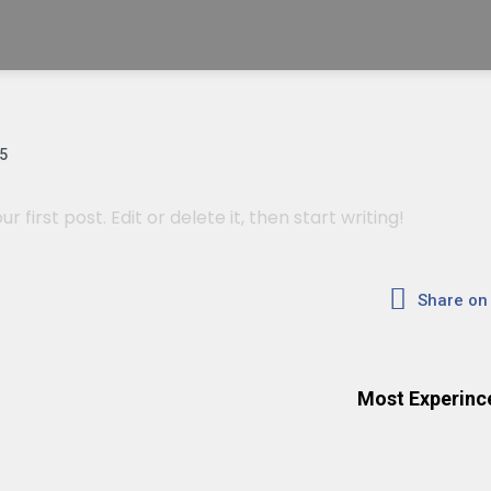
5
first post. Edit or delete it, then start writing!
Share on
Most Experinc