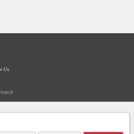
w Us
syga.pt