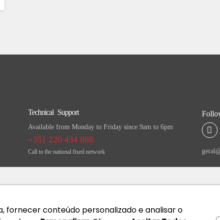
Technical Support
Follo
Available from Monday to Friday since 9am to 6pm
+351 220 434 888
geral@
Call to the national fixed network
, fornecer conteúdo personalizado e analisar o