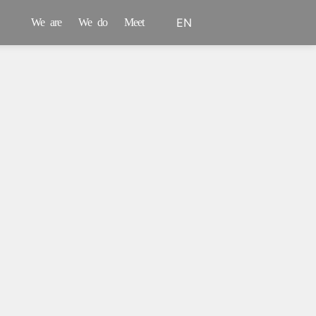
EN
We are
We do
Meet
PT